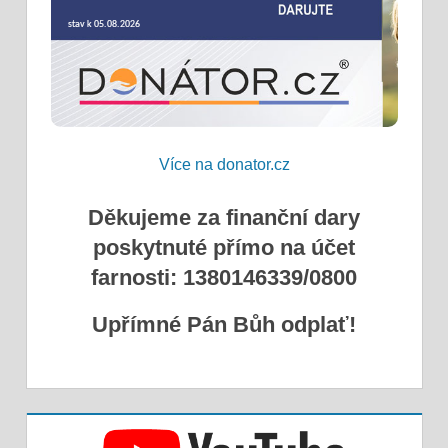
Více na donator.cz
Děkujeme za finanční dary
poskytnuté přímo na účet
farnosti: 1380146339/0800
Upřímné Pán Bůh odplať!