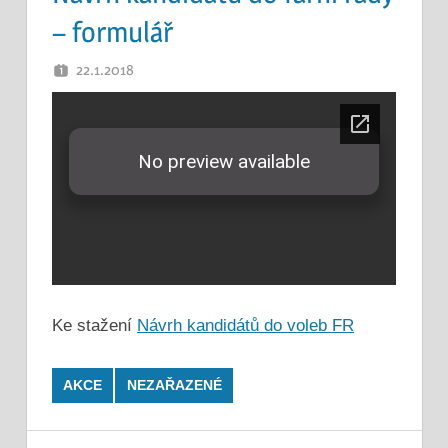
– formulář
22.1.2018
OTEC
Ke stažení
Návrh kandidátů do voleb FR
AKCE
NEZAŘAZENÉ