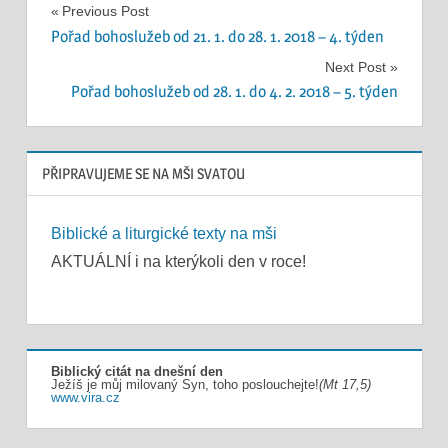
Navigace
Previous Post
Pořad bohoslužeb od 21. 1. do 28. 1. 2018 – 4. týden
pro
Next Post
příspěvek
Pořad bohoslužeb od 28. 1. do 4. 2. 2018 – 5. týden
PŘIPRAVUJEME SE NA MŠI SVATOU
Biblické a liturgické texty na mši
AKTUÁLNÍ i na kterýkoli den v roce!
Biblický citát na dnešní den
Ježíš je můj milovaný Syn, toho poslouchejte!
(Mt 17,5)
www.vira.cz