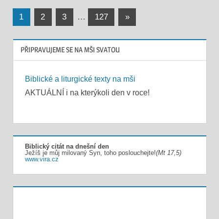
Stránkování
Next
1
2
3
…
127
»
Posts
příspěvků
PŘIPRAVUJEME SE NA MŠI SVATOU
Biblické a liturgické texty na mši
AKTUÁLNÍ i na kterýkoli den v roce!
Biblický citát na dnešní den
Ježíš je můj milovaný Syn, toho poslouchejte!
(Mt 17,5)
www.vira.cz