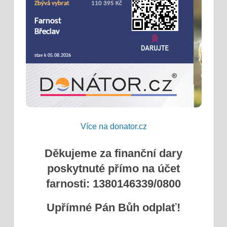
Více na donator.cz
Děkujeme za finanční dary
poskytnuté přímo na účet
farnosti: 1380146339/0800
Upřímné Pán Bůh odplať!