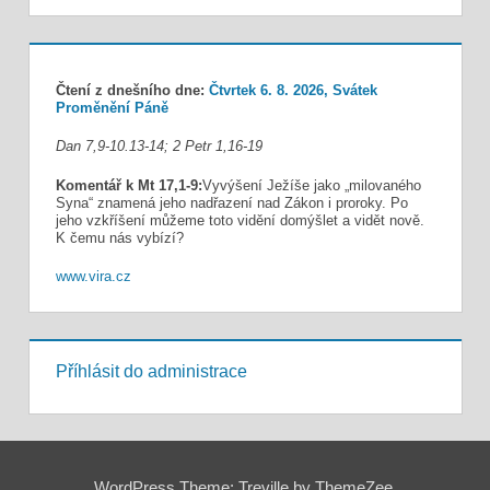
Čtení z dnešního dne:
Čtvrtek 6. 8. 2026, Svátek
Proměnění Páně
Dan 7,9-10.13-14; 2 Petr 1,16-19
Komentář k Mt 17,1-9:
Vyvýšení Ježíše jako „milovaného
Syna“ znamená jeho nadřazení nad Zákon i proroky. Po
jeho vzkříšení můžeme toto vidění domýšlet a vidět nově.
K čemu nás vybízí?
www.vira.cz
Příhlásit do administrace
WordPress Theme: Treville by ThemeZee.