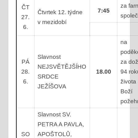
za farn
ČT
7:45
Čtvrtek 12. týdne
společ
27.
v mezidobí
6.
na
poděk
Slavnost
PÁ
za dož
NEJSVĚTĚJŠÍHO
28.
18.00
94 rok
SRDCE
6.
života
JEŽÍŠOVA
Boží
požeh
Slavnost SV.
PETRA A PAVLA,
SO
APOŠTOLŮ,