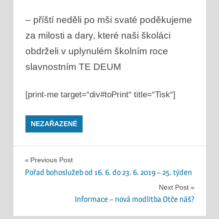
– příští neděli po mši svaté poděkujeme
za milosti a dary, které naši školáci
obdrželi v uplynulém školním roce
slavnostním TE DEUM
[print-me target=“div#toPrint“ title=“Tisk“]
NEZAŘAZENÉ
Navigace
Previous Post
Pořad bohoslužeb od 16. 6. do 23. 6. 2019 – 25. týden
pro
Next Post
příspěvek
Informace – nová modlitba Otče náš?