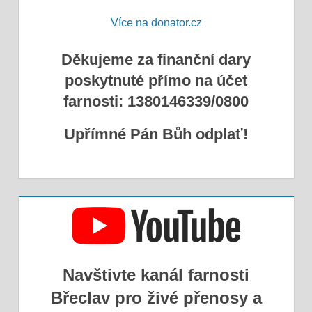
Více na donator.cz
Děkujeme za finanční dary
poskytnuté přímo na účet
farnosti: 1380146339/0800
Upřímné Pán Bůh odplať!
Navštivte kanál farnosti
Břeclav pro živé přenosy a