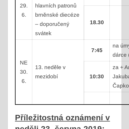
29.
hlavních patronů
6.
brněnské diecéze
18.30
– doporučený
svátek
na úm
7:45
dárce 
NE
13. neděle v
za + A
30.
mezidobí
10:30
Jakub
6.
Čapk
Příležitostná oznámení v
neděli 23. června 2019: