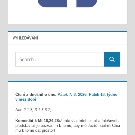
VYHLEDÁVÁNÍ
Search
Search
for:
Čtení z dnešního dne:
Pátek 7. 8. 2026, Pátek 18. týdne
v mezidobí
Nah 2,1.3; 3,1-3.6-7;
Komentář k Mt 16,24-28:
Ztráta vlastních jistot a falešných
představ ať je pozváním k tomu, aby mě Ježíš naplnil. Chci
mu k tomu dát prostor!