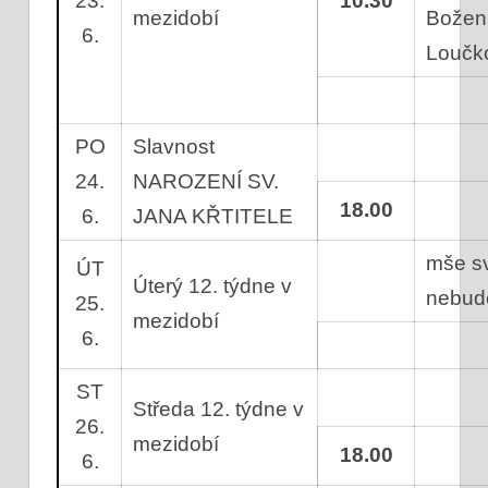
23.
10.30
mezidobí
Božen
6.
Loučk
PO
Slavnost
24.
NAROZENÍ SV.
18.00
6.
JANA KŘTITELE
mše s
ÚT
Úterý 12. týdne v
nebu
25.
mezidobí
6.
ST
Středa 12. týdne v
26.
mezidobí
18.00
6.