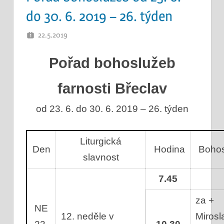
do 30. 6. 2019 – 26. týden
22.5.2019
OTEC
Pořad bohoslužeb
farnosti Břeclav
od 23. 6. do 30. 6. 2019 – 26. týden
Liturgická
Den
Hodina
Bohos
slavnost
7.45
za +
NE
12. neděle v
Mirosl