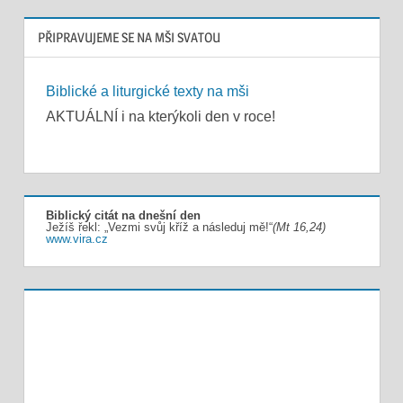
PŘIPRAVUJEME SE NA MŠI SVATOU
Biblické a liturgické texty na mši
AKTUÁLNÍ i na kterýkoli den v roce!
Biblický citát na dnešní den
Ježíš řekl: „Vezmi svůj kříž a následuj mě!“
(Mt 16,24)
www.vira.cz