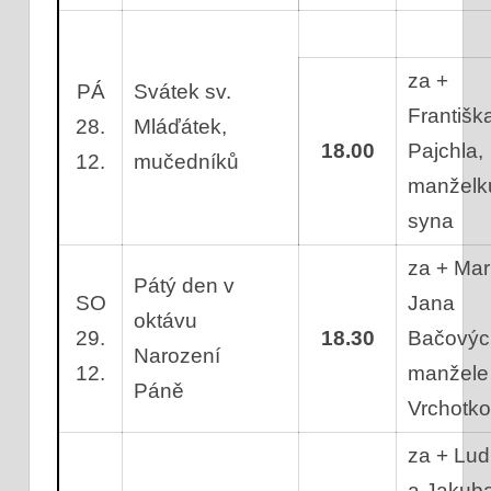
za +
PÁ
Svátek sv.
Františk
28.
Mláďátek,
18.00
Pajchla,
12.
mučedníků
manželk
syna
za + Mari
Pátý den v
SO
Jana
oktávu
29.
18.30
Bačovýc
Narození
12.
manžele
Páně
Vrchotk
za + Lud
a Jakub