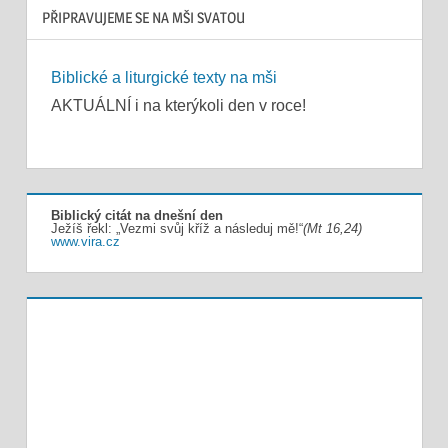
PŘIPRAVUJEME SE NA MŠI SVATOU
Biblické a liturgické texty na mši
AKTUÁLNÍ i na kterýkoli den v roce!
Biblický citát na dnešní den
Ježíš řekl: „Vezmi svůj kříž a následuj mě!“
(Mt 16,24)
www.vira.cz