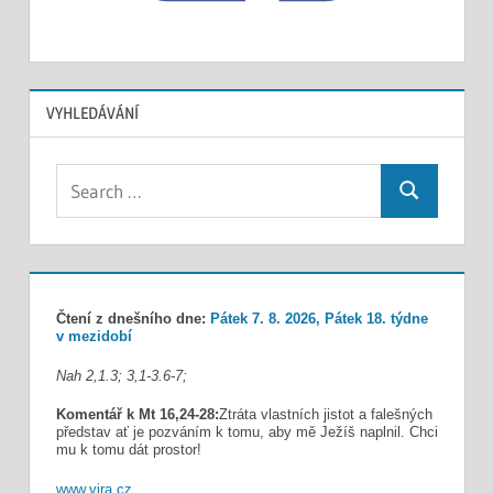
VYHLEDÁVÁNÍ
Search
Search
for:
Čtení z dnešního dne:
Pátek 7. 8. 2026, Pátek 18. týdne
v mezidobí
Nah 2,1.3; 3,1-3.6-7;
Komentář k Mt 16,24-28:
Ztráta vlastních jistot a falešných
představ ať je pozváním k tomu, aby mě Ježíš naplnil. Chci
mu k tomu dát prostor!
www.vira.cz