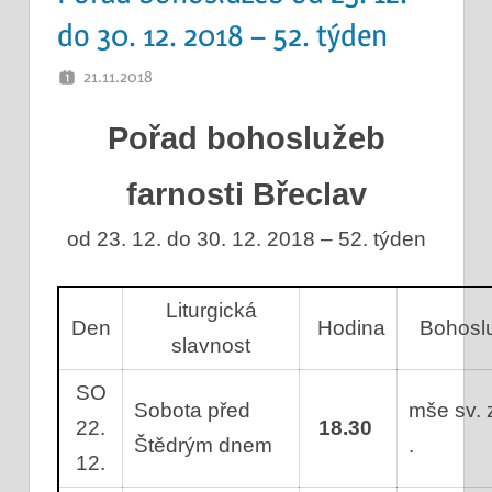
do 30. 12. 2018 – 52. týden
21.11.2018
OTEC
Pořad bohoslužeb
farnosti Břeclav
od 23. 12. do 30. 12. 2018 – 52. týden
Liturgická
Den
Hodina
Bohosl
slavnost
SO
Sobota před
mše sv. z
22.
18.30
Štědrým dnem
.
12.