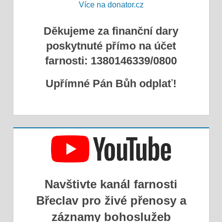
Více na donator.cz
Děkujeme za finanční dary
poskytnuté přímo na účet
farnosti: 1380146339/0800
Upřímné Pán Bůh odplať!
Navštivte kanál farnosti
Břeclav pro živé přenosy a
záznamy bohoslužeb