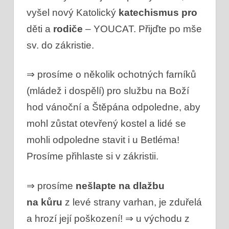
vyšel nový Katolický
katechismus pro
děti a
rodiče
– YOUCAT. Přijďte po mše
sv. do zákristie.
⇒ prosíme o několik ochotných farníků
(mládež i dospělí) pro službu na Boží
hod vánoční a Štěpána odpoledne, aby
mohl zůstat otevřený kostel a lidé se
mohli odpoledne stavit i u Betléma!
Prosíme přihlaste si v zákristii.
⇒ prosíme
nešlapte na dlažbu
na kůru
z levé strany varhan, je zduřelá
a hrozí její poškození!
⇒ u východu z