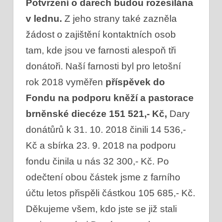
Potvrzení o darech budou rozesílána
v lednu.
Z jeho strany také zazněla
žádost o zajištění kontaktních osob
tam, kde jsou ve farnosti alespoň tři
donátoři. Naší farnosti byl pro letošní
rok 2018 vyměřen
příspěvek do
Fondu na podporu kněží a pastorace
brněnské diecéze 151 521,- Kč,
Dary
donátůrů k 31. 10. 2018 činili 14 536,-
Kč a sbírka 23. 9. 2018 na podporu
fondu činila u nás 32 300,- Kč. Po
odečtení obou částek jsme z farního
účtu letos přispěli částkou 105 685,- Kč.
Děkujeme všem, kdo jste se již stali