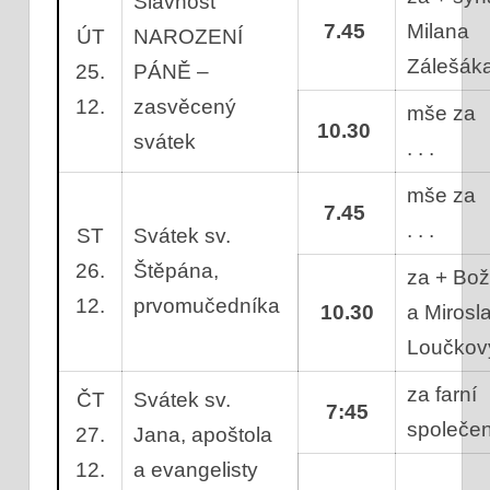
Slavnost
7.45
Milana
ÚT
NAROZENÍ
Zálešák
25.
PÁNĚ –
12.
zasvěcený
mše za
10.30
svátek
. . .
mše za
7.45
. . .
ST
Svátek sv.
26.
Štěpána,
za + Bo
12.
prvomučedníka
10.30
a Mirosl
Loučko
za farní
ČT
Svátek sv.
7:45
společen
27.
Jana, apoštola
12.
a evangelisty