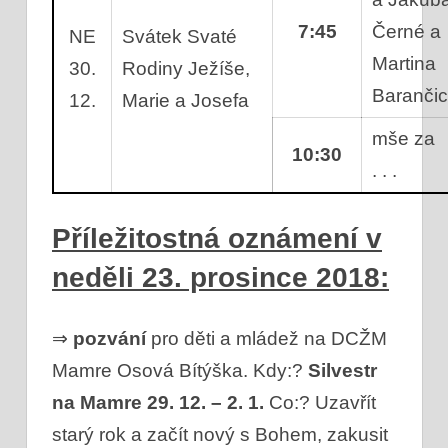
7:45
Černé a
NE
Svátek Svaté
Martina
30.
Rodiny Ježíše,
Baranči
12.
Marie a Josefa
mše za
10:30
. . .
Příležitostná oznámení v
neděli 23. prosince 2018:
⇒
pozvání
pro děti a mládež na DCŽM
Mamre Osová Bítýška. Kdy:?
Silvestr
na Mamre 29. 12. – 2. 1.
Co:? Uzavřít
starý rok a začít nový s Bohem, zakusit