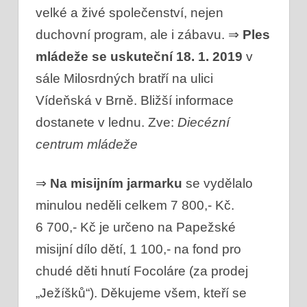
velké a živé společenství, nejen
duchovní program, ale i zábavu.
⇒
Ples
mládeže se uskuteční 18. 1. 2019
v
sále Milosrdných bratří na ulici
Vídeňská v Brně. Bližší informace
dostanete
v lednu. Zve:
Diecézní
centrum mládeže
⇒
Na misijním jarmarku
se vydělalo
minulou neděli celkem 7 800,- Kč.
6 700,- Kč je určeno na Papežské
misijní dílo dětí, 1 100,- na fond pro
chudé děti hnutí Focoláre (za prodej
„Ježíšků“). Děkujeme všem, kteří se