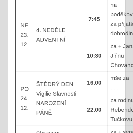
na
poděkov
7:45
za přijat
NE
4. NEDĚLE
dobrodi
23.
ADVENTNÍ
12.
za + Jan
10:30
Jiřinu
Chovan
mše za
16.00
ŠTĚDRÝ DEN
. . .
PO
Vigilie Slavnosti
24.
za rodin
NAROZENÍ
12.
22.00
Rebendo
PÁNĚ
Tučkov
za + syn