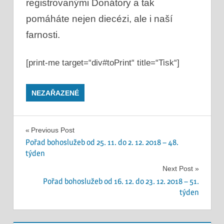
registrovanými Donátory a tak
pomáháte nejen diecézi, ale i naší
farnosti.
[print-me target=“div#toPrint“ title=“Tisk“]
NEZAŘAZENÉ
Navigace
Previous Post
Pořad bohoslužeb od 25. 11. do 2. 12. 2018 – 48.
pro
týden
příspěvek
Next Post
Pořad bohoslužeb od 16. 12. do 23. 12. 2018 – 51.
týden