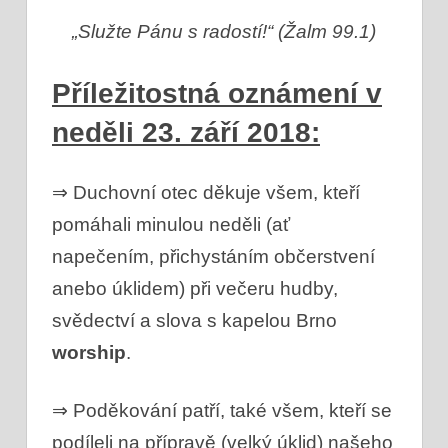
„Služte Pánu s radostí!“ (Žalm 99.1)
Příležitostná oznámení v
neděli 23. září 2018:
⇒ Duchovní otec děkuje všem, kteří
pomáhali minulou neděli (ať
napečením, přichystáním občerstvení
anebo úklidem) při večeru hudby,
svědectví a slova s kapelou Brno
worship
.
⇒ Poděkování patří, také všem, kteří se
podíleli na přípravě (velký úklid) našeho