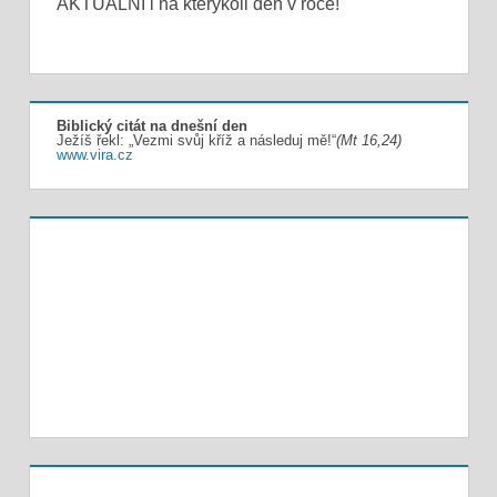
AKTUÁLNÍ i na kterýkoli den v roce!
Biblický citát na dnešní den
Ježíš řekl: „Vezmi svůj kříž a následuj mě!“
(Mt 16,24)
www.vira.cz