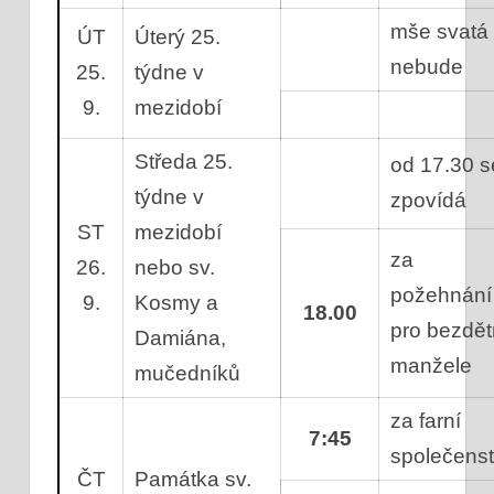
mše svatá
ÚT
Úterý 25.
nebude
25.
týdne v
9.
mezidobí
Středa 25.
od 17.30 s
týdne v
zpovídá
ST
mezidobí
za
26.
nebo sv.
požehnání
9.
Kosmy a
18.00
pro bezdě
Damiána,
manžele
mučedníků
za farní
7:45
společenst
ČT
Památka sv.