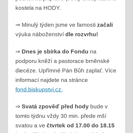
kostela na HODY.
⇒ Minulý týden jsme ve farnosti
začali
výuka náboženství
dle rozvrhu!
⇒
Dnes je sbírka do Fondu
na
podporu kněží a pastorace brněnské
diecéze. Upřímné Pán Bůh zaplať. Více
informací najdete na stránce
fond.biskupstvi.cz.
⇒
Svatá zpověď před hody
bude v
tomto týdnu vždy 30 min. přede mší
svatou a ve
čtvrtek od 17.00 do 18.15