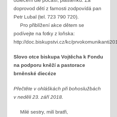
oblečení dle počasí, pláštěnku.
Za
doprovod dětí z farnosti zodpovídá pan
Petr Lubal (tel. 723 790 720).
Pro přiblížení akce dětem se
podívejte na fotky z loňska:
http://doc.biskupstvi.cz/kc/prvokomunikanti20
Slovo otce biskupa Vojtěcha k Fondu
na podporu kněží a pastorace
brněnské diecéze
Přečtěte v ohláškách při bohoslužbách
v neděli 23. září 2018.
Milé sestry, milí bratři,