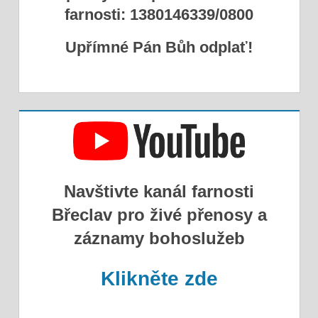
farnosti: 1380146339/0800
Upřímné Pán Bůh odplať!
Navštivte kanál farnosti
Břeclav pro živé přenosy a
záznamy bohoslužeb
Klikněte zde