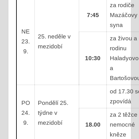
za rodiče
7:45
Mazáčovy
syna
NE
25. neděle v
za živou a
23.
mezidobí
rodinu
9.
10:30
Haladyovo
a
Bartošovo
od 17.30 s
zpovídá
PO
Pondělí 25.
24.
týdne v
za 2 těžce
9.
mezidobí
18.00
nemocné
kněze