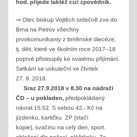
hod. přijede taktéž cizí zpovědník.
⇒ Otec biskup Vojtěch srdečně zve do
Brna na Petrov všechny
prvokomunikanty z brněnské diecéze,
tj. děti, které ve školním roce 2017–18
poprvé přistoupily ke svatému přijímání.
Setkání se uskuteční ve čtvrtek
27. 9. 2018.
Sraz 27.9.2018 v 8.30 na nádraží
ČD – u pokladen,
předpokládaný
návrat 15.52.
S sebou 42,- Kč na
jízdenku, kartičku ZP (stačí
kopie),
svačinu na celý den, sport.