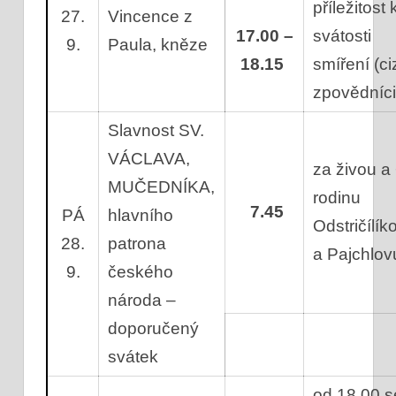
příležitost 
27.
Vincence z
17.00 –
svátosti
9.
Paula, kněze
18.15
smíření (ci
zpovědníc
Slavnost SV.
VÁCLAVA,
za živou a
MUČEDNÍKA,
rodinu
7.45
PÁ
hlavního
Odstričílík
28.
patrona
a Pajchlo
9.
českého
národa –
doporučený
svátek
od 18.00 s