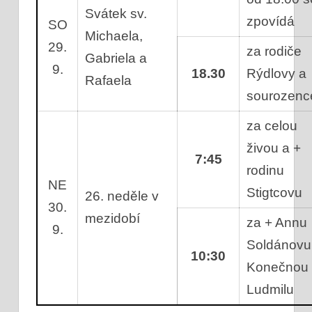
Svátek sv.
zpovídá
SO
Michaela,
29.
za rodiče
Gabriela a
9.
18.30
Rýdlovy a
Rafaela
sourozen
za celou
živou a +
7:45
rodinu
NE
Stigtcovu
26. neděle v
30.
mezidobí
za + Annu
9.
Soldánovu
10:30
Konečnou
Ludmilu