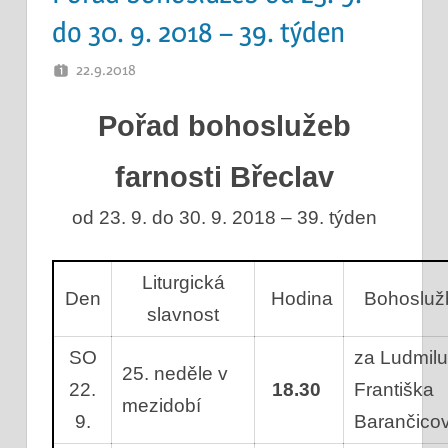
do 30. 9. 2018 – 39. týden
22.9.2018
OTEC
Pořad bohoslužeb
farnosti Břeclav
od 23. 9. do 30. 9. 2018 – 39. týden
Liturgická
Den
Hodina
Bohosluž
slavnost
SO
za Ludmilu
25. neděle v
22.
18.30
Františka
mezidobí
9.
Barančic