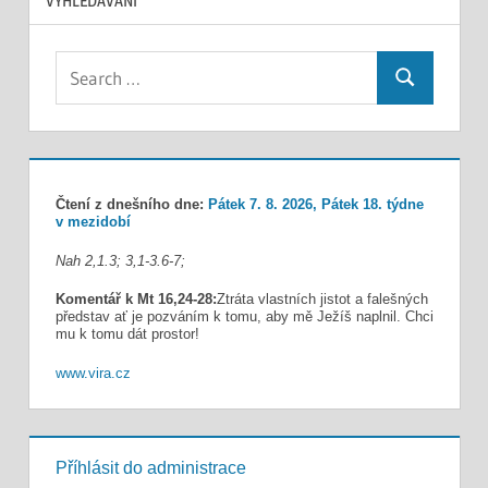
VYHLEDÁVÁNÍ
Search
Search
for:
Čtení z dnešního dne:
Pátek 7. 8. 2026, Pátek 18. týdne
v mezidobí
Nah 2,1.3; 3,1-3.6-7;
Komentář k Mt 16,24-28:
Ztráta vlastních jistot a falešných
představ ať je pozváním k tomu, aby mě Ježíš naplnil. Chci
mu k tomu dát prostor!
www.vira.cz
Příhlásit do administrace