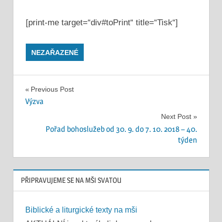
[print-me target=“div#toPrint“ title=“Tisk“]
NEZAŘAZENÉ
Navigace
Previous Post
Výzva
pro
Next Post
příspěvek
Pořad bohoslužeb od 30. 9. do 7. 10. 2018 – 40.
týden
PŘIPRAVUJEME SE NA MŠI SVATOU
Biblické a liturgické texty na mši