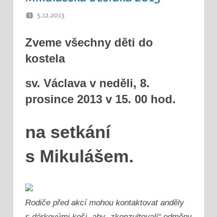
5.12.2013
PETR K.
Zveme všechny děti do
kostela
sv. Václava v neděli, 8.
prosince 2013 v 15. 00 hod.
na setkání
s Mikulášem.
Rodiče před akcí mohou kontaktovat anděly
s dárkovými koši, aby „zkonzultovali“ odměny