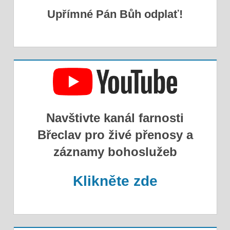
Upřímné Pán Bůh odplať!
Navštivte kanál farnosti
Břeclav pro živé přenosy a
záznamy bohoslužeb
Klikněte zde