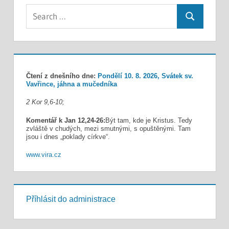
Search
Search
for:
Čtení z dnešního dne:
Pondělí 10. 8. 2026, Svátek sv.
Vavřince, jáhna a mučedníka
2 Kor 9,6-10;
Komentář k Jan 12,24-26:
Být tam, kde je Kristus. Tedy
zvláště v chudých, mezi smutnými, s opuštěnými. Tam
jsou i dnes „poklady církve“.
www.vira.cz
Příhlásit do administrace