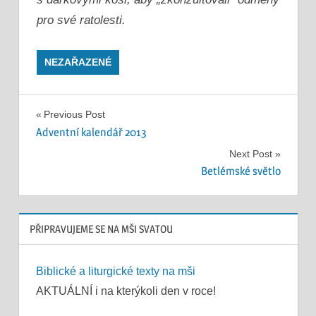
pro své ratolesti.
NEZAŘAZENÉ
Navigace
Previous Post
Adventní kalendář 2013
pro
Next Post
příspěvek
Betlémské světlo
PŘIPRAVUJEME SE NA MŠI SVATOU
Biblické a liturgické texty na mši
AKTUÁLNÍ i na kterýkoli den v roce!