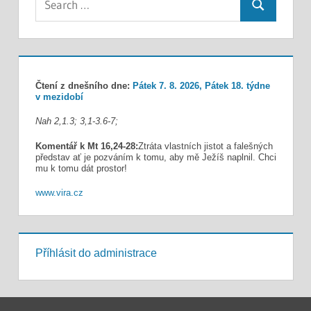
Search
for:
Čtení z dnešního dne:
Pátek 7. 8. 2026, Pátek 18. týdne
v mezidobí
Nah 2,1.3; 3,1-3.6-7;
Komentář k Mt 16,24-28:
Ztráta vlastních jistot a falešných
představ ať je pozváním k tomu, aby mě Ježíš naplnil. Chci
mu k tomu dát prostor!
www.vira.cz
Příhlásit do administrace