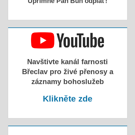
Upřímné Pán Bůh odplať!
Navštivte kanál farnosti
Břeclav pro živé přenosy a
záznamy bohoslužeb
Klikněte zde