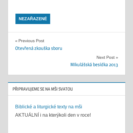
NEZAŘAZENÉ
Navigace
Previous Post
Otevřená zkouška sboru
pro
Next Post
příspěvek
Mikulášská besídka 2013
PŘIPRAVUJEME SE NA MŠI SVATOU
Biblické a liturgické texty na mši
AKTUÁLNÍ i na kterýkoli den v roce!