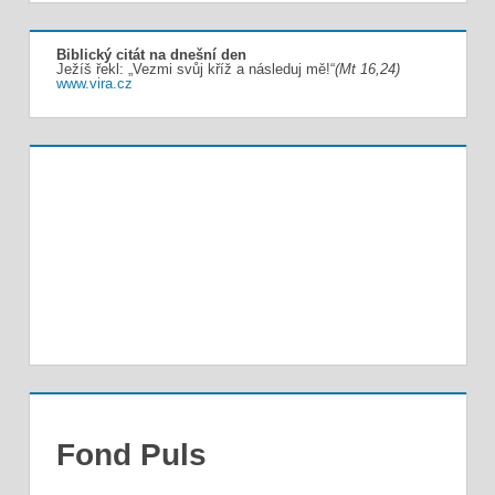
Biblický citát na dnešní den
Ježíš řekl: „Vezmi svůj kříž a následuj mě!“
(Mt 16,24)
www.vira.cz
Fond Puls