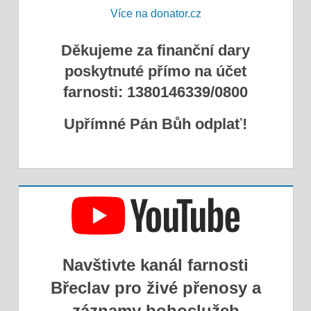
Více na donator.cz
Děkujeme za finanční dary
poskytnuté přímo na účet
farnosti: 1380146339/0800
Upřímné Pán Bůh odplať!
Navštivte kanál farnosti
Břeclav pro živé přenosy a
záznamy bohoslužeb