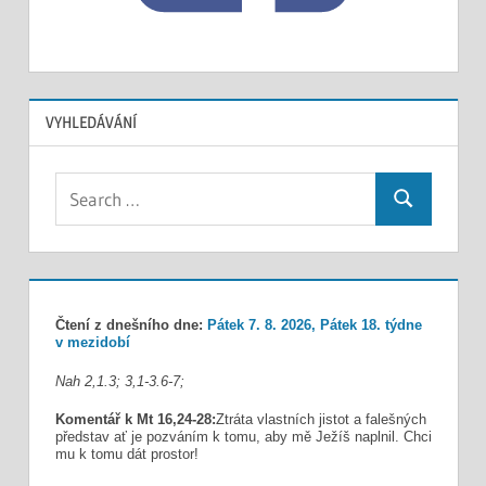
VYHLEDÁVÁNÍ
Search
Search
for:
Čtení z dnešního dne:
Pátek 7. 8. 2026, Pátek 18. týdne
v mezidobí
Nah 2,1.3; 3,1-3.6-7;
Komentář k Mt 16,24-28:
Ztráta vlastních jistot a falešných
představ ať je pozváním k tomu, aby mě Ježíš naplnil. Chci
mu k tomu dát prostor!