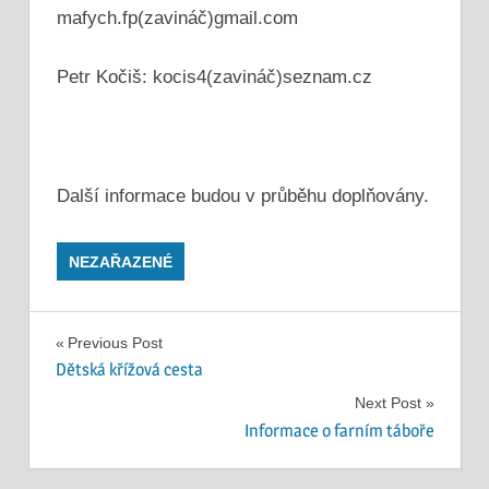
mafych.fp(zavináč)gmail.com
Petr Kočiš: kocis4(zavináč)seznam.cz
Další informace budou v průběhu doplňovány.
NEZAŘAZENÉ
Navigace
Previous Post
Dětská křížová cesta
pro
Next Post
příspěvek
Informace o farním táboře