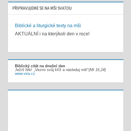
PŘIPRAVUJEME SE NA MŠI SVATOU
Biblické a liturgické texty na mši
AKTUÁLNÍ i na kterýkoli den v roce!
Biblický citát na dnešní den
Ježíš řekl: „Vezmi svůj kříž a následuj mě!“
(Mt 16,24)
www.vira.cz