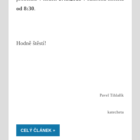
od 8:30
.
Hodně štěstí!
Pavel Tihlařík
katecheta
CELÝ ČLÁNEK