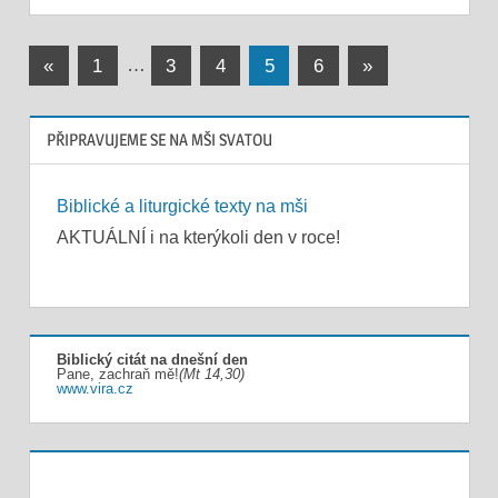
Stránkování
Previous
Next
«
1
…
3
4
5
6
»
Posts
Posts
příspěvků
PŘIPRAVUJEME SE NA MŠI SVATOU
Biblické a liturgické texty na mši
AKTUÁLNÍ i na kterýkoli den v roce!
Biblický citát na dnešní den
Pane, zachraň mě!
(Mt 14,30)
www.vira.cz