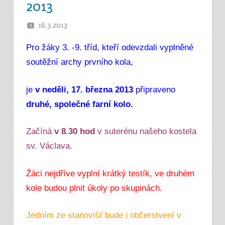
2013
16.3.2013
PETR K.
Pro žáky 3. -9. tříd, kteří odevzdali vyplněné
soutěžní archy prvního kola,
je
v neděli, 17. března 2013
připraveno
druhé, společné farní kolo.
Začíná
v 8.30 hod
v suterénu našeho kostela
sv. Václava.
Žáci nejdříve vyplní krátký testík, ve druhém
kole budou plnit úkoly po skupinách.
Jedním ze stanovišť bude i občerstvení v