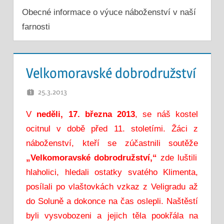
Obecné informace o výuce náboženství v naší
farnosti
Velkomoravské dobrodružství
25.3.2013
PETR K.
V
neděli, 17. března 2013
, se náš kostel
ocitnul v době před 11. stoletími. Žáci z
náboženství, kteří se zúčastnili soutěže
„Velkomoravské dobrodružství,“
zde luštili
hlaholici, hledali ostatky svatého Klimenta,
posílali po vlaštovkách vzkaz z Veligradu až
do Soluně a dokonce na čas oslepli. Naštěstí
byli vysvobozeni a jejich těla pookřála na