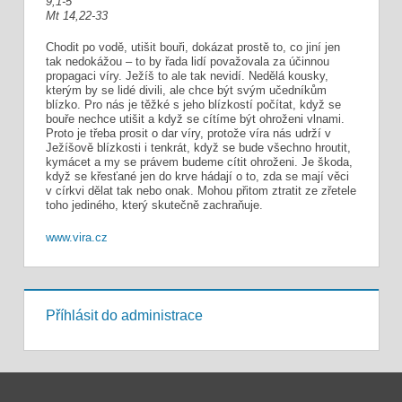
9,1-5
Mt 14,22-33
Chodit po vodě, utišit bouři, dokázat prostě to, co jiní jen
tak nedokážou – to by řada lidí považovala za účinnou
propagaci víry. Ježíš to ale tak nevidí. Nedělá kousky,
kterým by se lidé divili, ale chce být svým učedníkům
blízko. Pro nás je těžké s jeho blízkostí počítat, když se
bouře nechce utišit a když se cítíme být ohroženi vlnami.
Proto je třeba prosit o dar víry, protože víra nás udrží v
Ježíšově blízkosti i tenkrát, když se bude všechno hroutit,
kymácet a my se právem budeme cítit ohroženi. Je škoda,
když se křesťané jen do krve hádají o to, zda se mají věci
v církvi dělat tak nebo onak. Mohou přitom ztratit ze zřetele
toho jediného, který skutečně zachraňuje.
www.vira.cz
Příhlásit do administrace