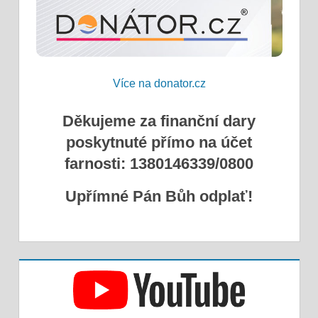
Více na donator.cz
Děkujeme za finanční dary
poskytnuté přímo na účet
farnosti: 1380146339/0800
Upřímné Pán Bůh odplať!