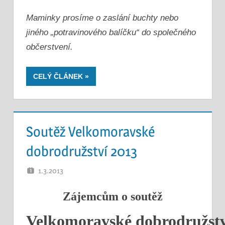
Maminky prosíme o zaslání buchty nebo
jiného „potravinového balíčku“ do společného
občerstvení.
CELÝ ČLÁNEK
Soutěž Velkomoravské
dobrodružství 2013
1.3.2013
PAULUS
LEAVE A COMMENT
Zájemcům o soutěž
V
elkomoravské
dobrodružst