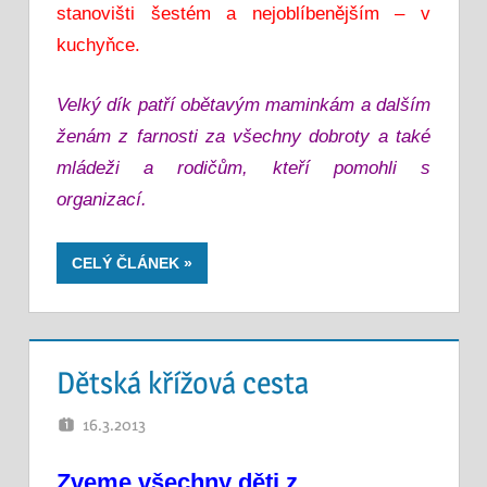
stanovišti šestém a nejoblíbenějším – v
kuchyňce.
Velký dík patří obětavým maminkám a dalším
ženám z farnosti za všechny dobroty a také
mládeži a rodičům, kteří pomohli s
organizací.
CELÝ ČLÁNEK
Dětská křížová cesta
16.3.2013
PETR K.
Zveme všechny děti z