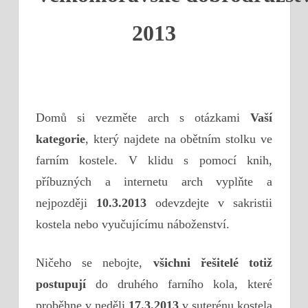
2013
Domů si vezměte arch s otázkami
Vaší
kategorie
, který najdete na obětním stolku ve
farním kostele. V klidu s pomocí knih,
příbuzných a internetu arch vyplňte a
nejpozději
1
0
.3.2013
odevzdejte v sakristii
kostela nebo vyučujícímu náboženství.
Ničeho se nebojte,
všichni řešitelé totiž
postupují
do druhého farního kola, které
proběhne v neděli
17.3.2013
v suterénu kostela