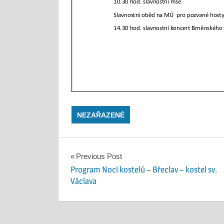
NEZAŘAZENÉ
Navigace
Previous Post
Program Noci kostelů – Břeclav – kostel sv.
pro
Václava
příspěvek