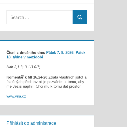
Search
Search
for:
Čtení z dnešního dne:
Pátek 7. 8. 2026, Pátek
18. týdne v mezidobí
Nah 2,1.3; 3,1-3.6-7;
Komentář k Mt 16,24-28:
Ztráta vlastních jistot a
falešných představ ať je pozváním k tomu, aby
mě Ježíš naplnil. Chci mu k tomu dát prostor!
www.vira.cz
Příhlásit do administrace