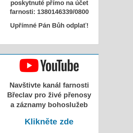
poskytnuté přímo na účet
farnosti: 1380146339/0800
Upřímné Pán Bůh odplať!
Navštivte kanál farnosti
Břeclav pro živé přenosy
a záznamy bohoslužeb
Klikněte zde