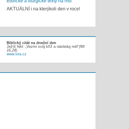
Biblické a liturgické texty na mši
AKTUÁLNÍ i na kterýkoli den v roce!
Biblický citát na dnešní den
Ježíš řekl: „Vezmi svůj kříž a následuj mě!“
(Mt
16,24)
www.vira.cz