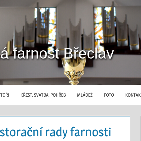
á farnost Břeclav
TOŘI
KŘEST, SVATBA, POHŘEB
MLÁDEŽ
FOTO
KONTAK
storační rady farnosti