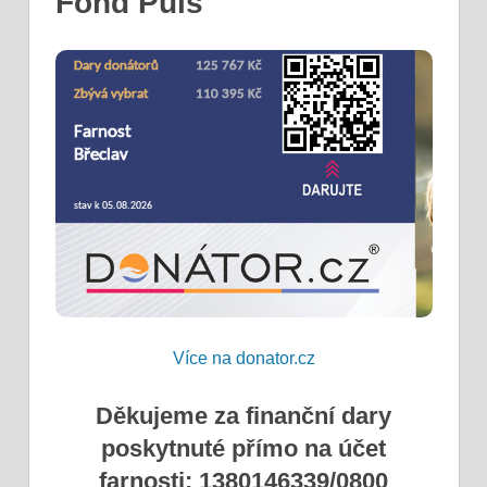
Fond Puls
Více na donator.cz
Děkujeme za finanční dary
poskytnuté přímo na účet
farnosti: 1380146339/0800