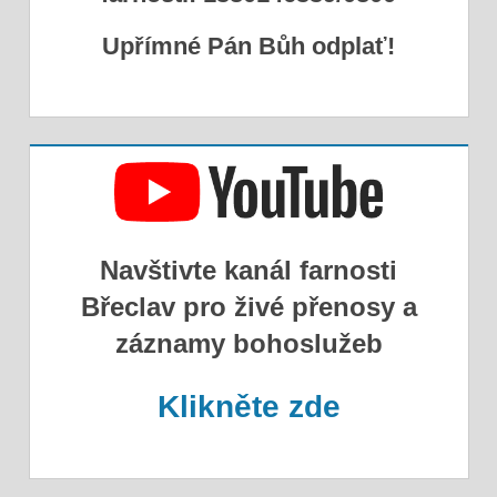
Upřímné Pán Bůh odplať!
Navštivte kanál farnosti
Břeclav pro živé přenosy a
záznamy bohoslužeb
Klikněte zde