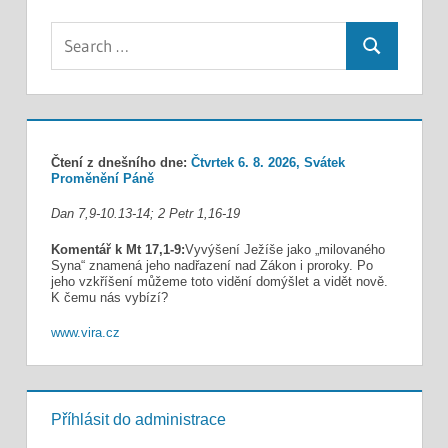
Search
Search
for:
Čtení z dnešního dne:
Čtvrtek 6. 8. 2026, Svátek
Proměnění Páně
Dan 7,9-10.13-14; 2 Petr 1,16-19
Komentář k Mt 17,1-9:
Vyvýšení Ježíše jako „milovaného
Syna“ znamená jeho nadřazení nad Zákon i proroky. Po
jeho vzkříšení můžeme toto vidění domýšlet a vidět nově.
K čemu nás vybízí?
www.vira.cz
Příhlásit do administrace