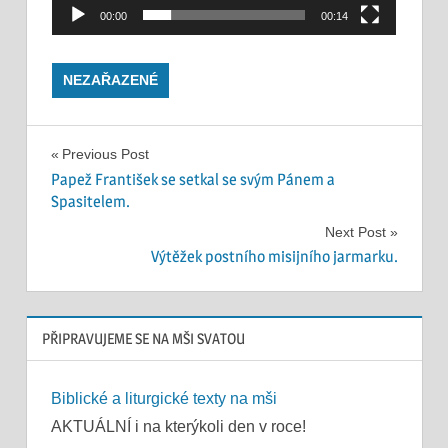
00:00
00:14
NEZAŘAZENÉ
Navigace
Previous Post
Papež František se setkal se svým Pánem a
pro
Spasitelem.
příspěvek
Next Post
Výtěžek postního misijního jarmarku.
PŘIPRAVUJEME SE NA MŠI SVATOU
Biblické a liturgické texty na mši
AKTUÁLNÍ i na kterýkoli den v roce!