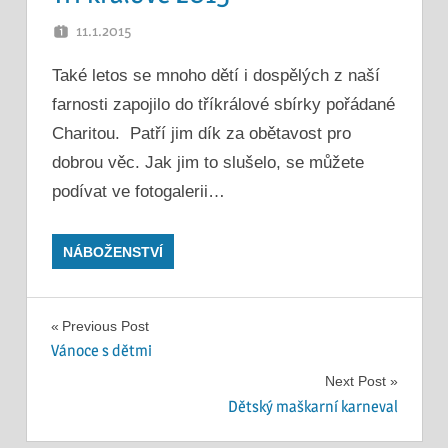
11.1.2015
PETR K.
Také letos se mnoho dětí i dospělých z naší
farnosti zapojilo do tříkrálové sbírky pořádané
Charitou. Patří jim dík za obětavost pro
dobrou věc. Jak jim to slušelo, se můžete
podívat ve fotogalerii…
NÁBOŽENSTVÍ
Navigace
Previous Post
Vánoce s dětmi
pro
Next Post
příspěvek
Dětský maškarní karneval