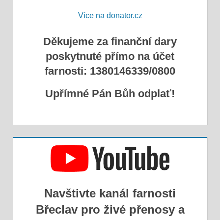
Více na donator.cz
Děkujeme za finanční dary
poskytnuté přímo na účet
farnosti: 1380146339/0800
Upřímné Pán Bůh odplať!
Navštivte kanál farnosti
Břeclav pro živé přenosy a