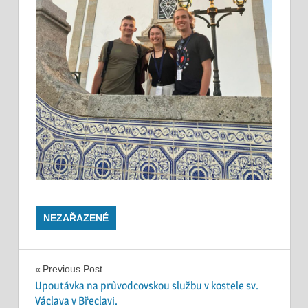
NEZAŘAZENÉ
Navigace
Previous Post
Upoutávka na průvodcovskou službu v kostele sv.
pro
Václava v Břeclavi.