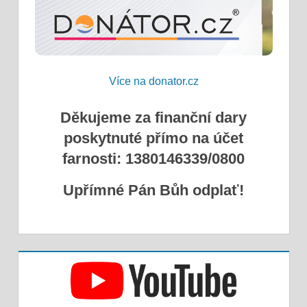
Více na donator.cz
Děkujeme za finanční dary
poskytnuté přímo na účet
farnosti: 1380146339/0800
Upřímné Pán Bůh odplať!