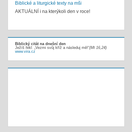
Biblické a liturgické texty na mši
AKTUÁLNÍ i na kterýkoli den v roce!
Biblický citát na dnešní den
Ježíš řekl: „Vezmi svůj kříž a následuj mě!“
(Mt 16,24)
www.vira.cz