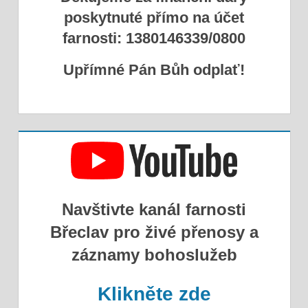
poskytnuté přímo na účet
farnosti: 1380146339/0800
Upřímné Pán Bůh odplať!
Navštivte kanál farnosti
Břeclav pro živé přenosy a
záznamy bohoslužeb
Klikněte zde