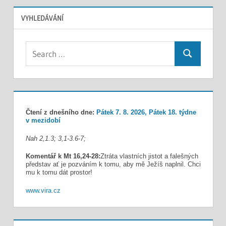
VYHLEDÁVÁNÍ
Search
Search
for:
Čtení z dnešního dne:
Pátek 7. 8. 2026, Pátek 18. týdne
v mezidobí
Nah 2,1.3; 3,1-3.6-7;
Komentář k Mt 16,24-28:
Ztráta vlastních jistot a falešných
představ ať je pozváním k tomu, aby mě Ježíš naplnil. Chci
mu k tomu dát prostor!
www.vira.cz