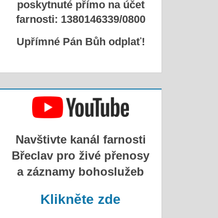
poskytnuté přímo na účet
farnosti: 1380146339/0800
Upřímné Pán Bůh odplať!
Navštivte kanál farnosti
Břeclav pro živé přenosy
a záznamy bohoslužeb
Klikněte zde