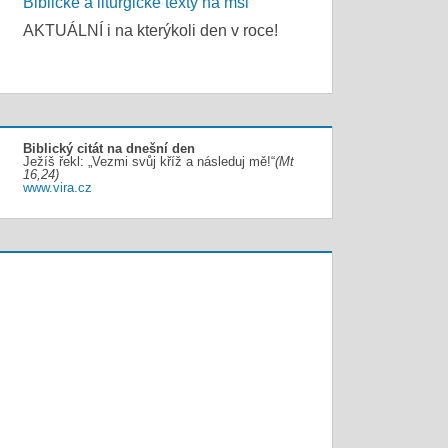
Biblické a liturgické texty na mši
AKTUÁLNÍ i na kterýkoli den v roce!
Biblický citát na dnešní den
Ježíš řekl: „Vezmi svůj kříž a následuj mě!“
(Mt
16,24)
www.vira.cz