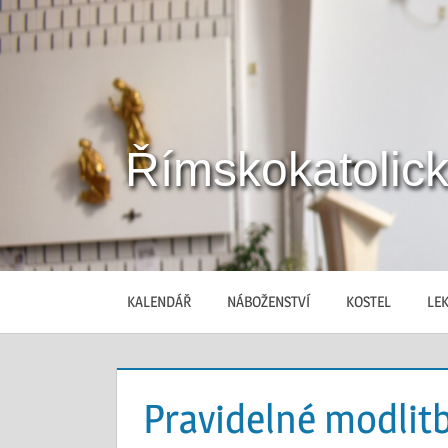
Skip
to
content
Římskokatolick
Stránky
římskokatolické
farnosti
Břeclav
KALENDÁŘ
NÁBOŽENSTVÍ
KOSTEL
LEK
Pravidelné modlitb