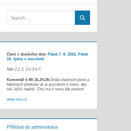
Search
Search
for:
Čtení z dnešního dne:
Pátek 7. 8. 2026, Pátek
18. týdne v mezidobí
Nah 2,1.3; 3,1-3.6-7;
Komentář k Mt 16,24-28:
Ztráta vlastních jistot a
falešných představ ať je pozváním k tomu, aby
mě Ježíš naplnil. Chci mu k tomu dát prostor!
www.vira.cz
Příhlásit do administrace