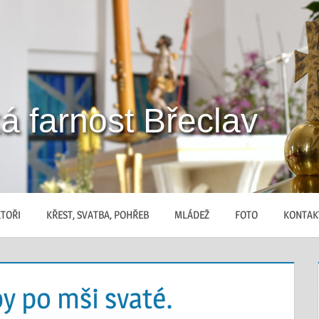
á farnost Břeclav
TOŘI
KŘEST, SVATBA, POHŘEB
MLÁDEŽ
FOTO
KONTAK
y po mši svaté.