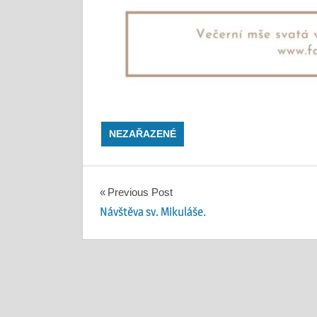
NEZAŘAZENÉ
Navigace
Previous Post
Návštěva sv. Mikuláše.
pro
příspěvek