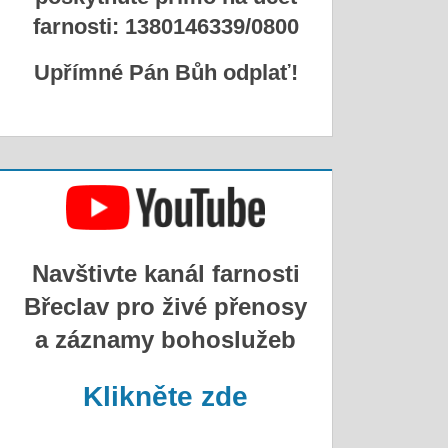
farnosti: 1380146339/0800
Upřímné Pán Bůh odplať!
Navštivte kanál farnosti
Břeclav pro živé přenosy
a záznamy bohoslužeb
Klikněte zde