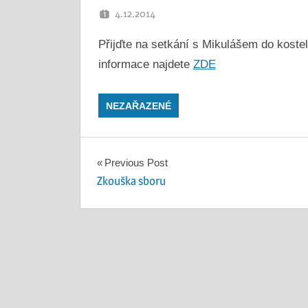
4.12.2014
PETR K.
Přijďte na setkání s Mikulášem do koste
informace najdete
ZDE
NEZAŘAZENÉ
Navigace
Previous Post
Zkouška sboru
pro
příspěvek