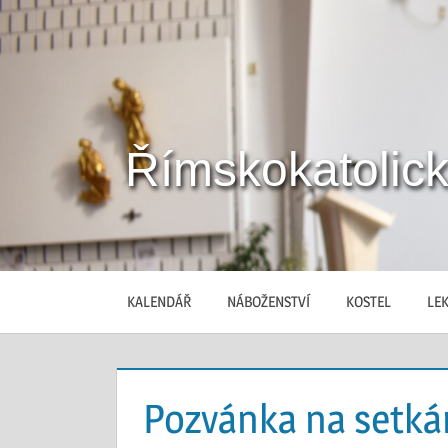
Skip
to
content
Římskokatolick
Stránky
římskokatolické
farnosti
Břeclav
KALENDÁŘ
NÁBOŽENSTVÍ
KOSTEL
LEK
Pozvánka na setká