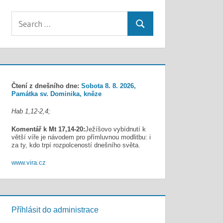
Search
Search
for:
Čtení z dnešního dne:
Sobota 8. 8. 2026,
Památka sv. Dominika, kněze
Hab 1,12-2,4;
Komentář k Mt 17,14-20:
Ježíšovo vybídnutí k
větší víře je návodem pro přímluvnou modlitbu: i
za ty, kdo trpí rozpolceností dnešního světa.
www.vira.cz
Příhlásit do administrace