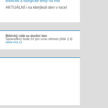
Biblické a liturgické texty na mši
AKTUÁLNÍ i na kterýkoli den v roce!
Biblický citát na dnešní den
Spravedlivý bude žít pro svou věrnost.
(Abk 2,4)
www.vira.cz