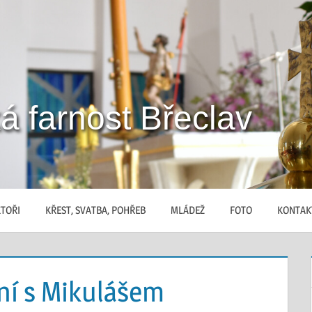
á farnost Břeclav
TOŘI
KŘEST, SVATBA, POHŘEB
MLÁDEŽ
FOTO
KONTAK
ní s Mikulášem