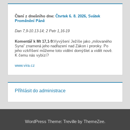
Čtení z dnešního dne:
Čtvrtek 6. 8. 2026, Svátek
Proměnění Páně
Dan 7,9-10.13-14; 2 Petr 1,16-19
Komentář k Mt 17,1-9:
Vyvýšení Ježíše jako „milovaného
Syna“ znamená jeho nadřazení nad Zákon i proroky. Po
jeho vzkříšení můžeme toto vidění domýšlet a vidět nově.
K čemu nás vybízí?
www.vira.cz
Příhlásit do administrace
WordPress Theme: Treville by ThemeZee.