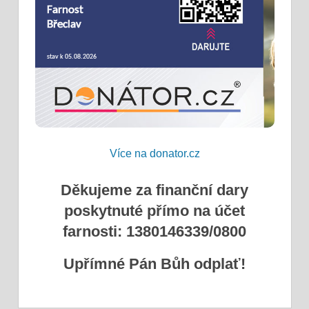
Více na donator.cz
Děkujeme za finanční dary
poskytnuté přímo na účet
farnosti: 1380146339/0800
Upřímné Pán Bůh odplať!