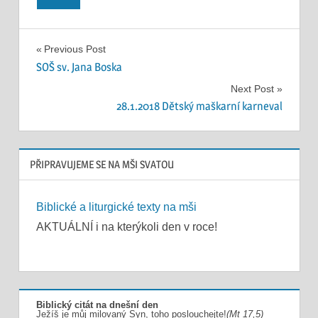
Navigace
Previous Post
SOŠ sv. Jana Boska
pro
Next Post
příspěvek
28.1.2018 Dětský maškarní karneval
PŘIPRAVUJEME SE NA MŠI SVATOU
Biblické a liturgické texty na mši
AKTUÁLNÍ i na kterýkoli den v roce!
Biblický citát na dnešní den
Ježíš je můj milovaný Syn, toho poslouchejte!
(Mt 17,5)