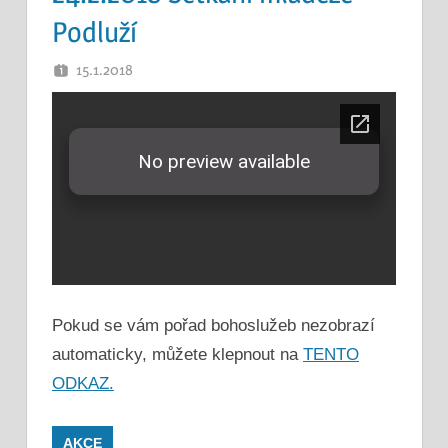
Podluží
15.1.2018
PETR K.
Pokud se vám pořad bohoslužeb nezobrazí
automaticky, můžete klepnout na
TENTO
ODKAZ.
AKCE