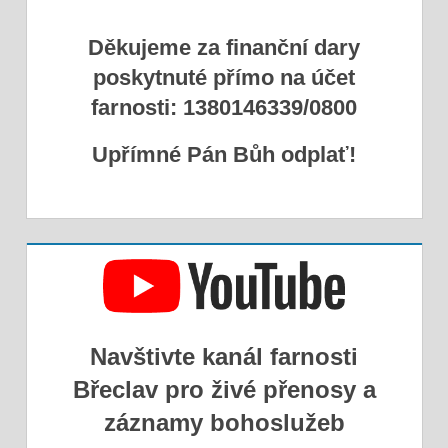
Děkujeme za finanční dary
poskytnuté přímo na účet
farnosti: 1380146339/0800
Upřímné Pán Bůh odplať!
Navštivte kanál farnosti
Břeclav pro živé přenosy a
záznamy bohoslužeb