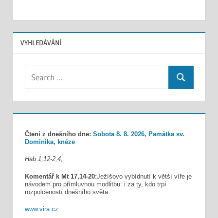
VYHLEDÁVÁNÍ
Search
Search
for:
Čtení z dnešního dne:
Sobota 8. 8. 2026, Památka sv.
Dominika, kněze
Hab 1,12-2,4;
Komentář k Mt 17,14-20:
Ježíšovo vybídnutí k větší víře je
návodem pro přímluvnou modlitbu: i za ty, kdo trpí
rozpolceností dnešního světa.
www.vira.cz