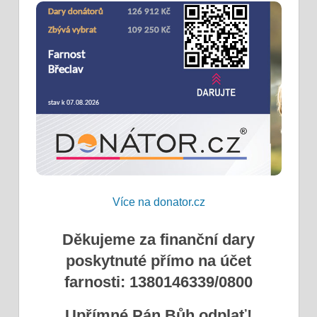
Více na donator.cz
Děkujeme za finanční dary
poskytnuté přímo na účet
farnosti: 1380146339/0800
Upřímné Pán Bůh odplať!