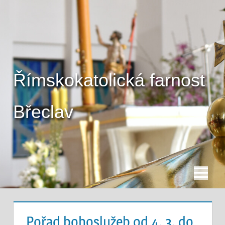
Skip
to
content
Římskokatolická farnost
Břeclav
Menu
Pořad bohoslužeb od 4. 3. do