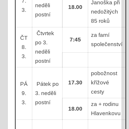
7.
Janoška při
neděli
18.00
3.
nedožitých
postní
85 roků
Čtvrtek
za farní
ČT
7:45
po 3.
společenství
8.
neděli
3.
postní
pobožnost
17.30
křížové
PÁ
Pátek po
cesty
9.
3. neděli
3.
postní
za + rodinu
18.00
Hlavenkovu