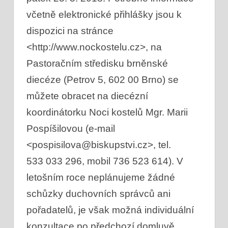
včetně elektronické přihlášky jsou k
dispozici na stránce
<http://www.nockostelu.cz>, na
Pastoračním středisku brněnské
diecéze (Petrov 5, 602 00 Brno) se
můžete obracet na diecézní
koordinátorku Noci kostelů Mgr. Marii
Pospíšilovou (e-mail
<pospisilova@biskupstvi.cz>, tel.
533 033 296, mobil 736 523 614). V
letošním roce neplánujeme žádné
schůzky duchovních správců ani
pořadatelů, je však možná individuální
konzultace po předchozí domluvě.