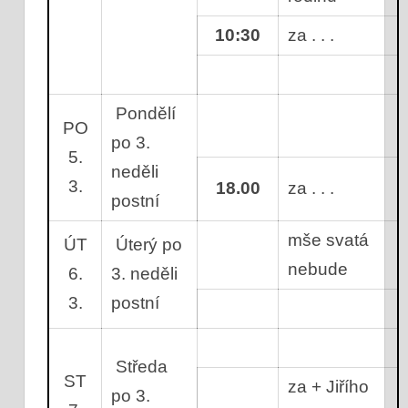
10:30
za . . .
Pondělí
PO
po 3.
5.
neděli
3.
18.00
za . . .
postní
mše svatá
ÚT
Úterý po
nebude
6.
3. neděli
3.
postní
Středa
ST
za + Jiřího
po 3.