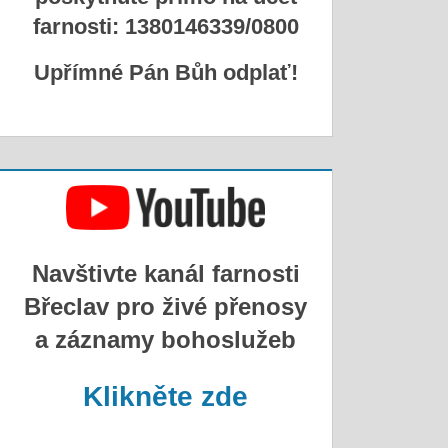
farnosti: 1380146339/0800
Upřímné Pán Bůh odplať!
Navštivte kanál farnosti
Břeclav pro živé přenosy
a záznamy bohoslužeb
Klikněte zde