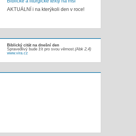
Biblické a liturgické texty na mši
AKTUÁLNÍ i na kterýkoli den v roce!
Biblický citát na dnešní den
Spravedlivý bude žít pro svou věrnost.
(Abk 2,4)
www.vira.cz