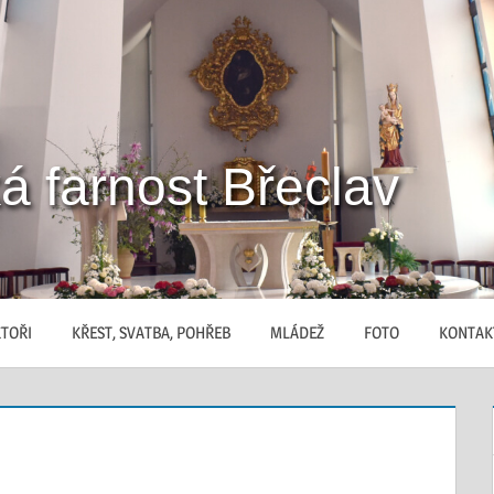
á farnost Břeclav
TOŘI
KŘEST, SVATBA, POHŘEB
MLÁDEŽ
FOTO
KONTAK