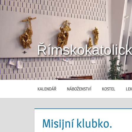
Skip
to
content
Římskokatolick
Stránky
římskokatolické
farnosti
Břeclav
KALENDÁŘ
NÁBOŽENSTVÍ
KOSTEL
LEK
Misijní klubko.