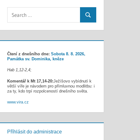
Search
Search
for:
Čtení z dnešního dne:
Sobota 8. 8. 2026,
Památka sv. Dominika, kněze
Hab 1,12-2,4;
Komentář k Mt 17,14-20:
Ježíšovo vybídnutí k
větší víře je návodem pro přímluvnou modlitbu: i
za ty, kdo trpí rozpolceností dnešního světa.
www.vira.cz
Příhlásit do administrace