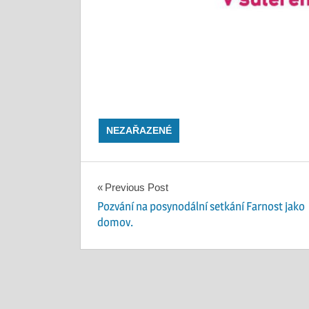
NEZAŘAZENÉ
Navigace
Previous Post
Pozvání na posynodální setkání Farnost jako
pro
domov.
příspěvek