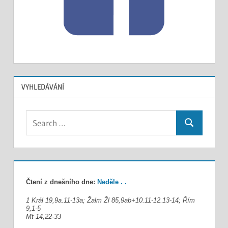
VYHLEDÁVÁNÍ
Search
Search
for:
Čtení z dnešního dne:
Neděle . .
1 Král 19,9a.11-13a; Žalm Žl 85,9ab+10.11-12.13-14; Řím
9,1-5
Mt 14,22-33