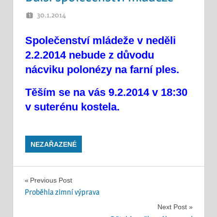
30.1.2014
PETR K.
Společenství mládeže v neděli
2.2.2014 nebude z důvodu
nácviku polonézy na farní ples.
Těším se na vás 9.2.2014 v 18:30
v suterénu kostela.
NEZAŘAZENÉ
Navigace
Previous Post
Proběhla zimní výprava
pro
Next Post