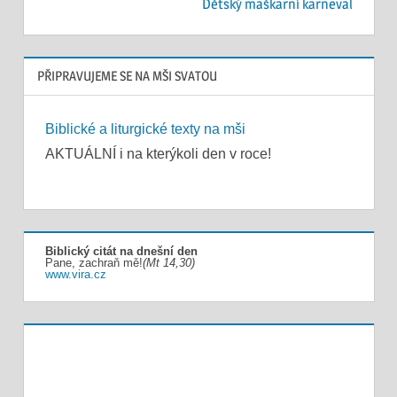
příspěvek
Dětský maškarní karneval
PŘIPRAVUJEME SE NA MŠI SVATOU
Biblické a liturgické texty na mši
AKTUÁLNÍ i na kterýkoli den v roce!
Biblický citát na dnešní den
Pane, zachraň mě!
(Mt 14,30)
www.vira.cz