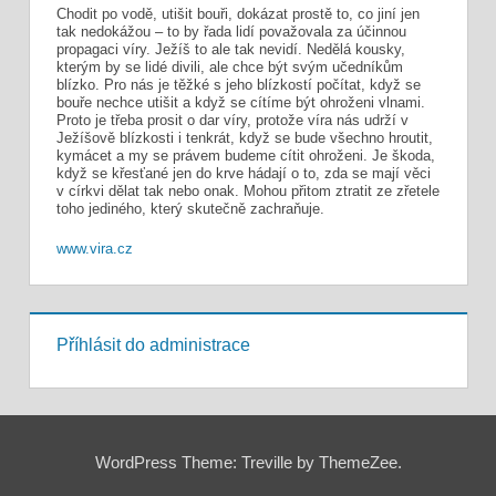
Chodit po vodě, utišit bouři, dokázat prostě to, co jiní jen
tak nedokážou – to by řada lidí považovala za účinnou
propagaci víry. Ježíš to ale tak nevidí. Nedělá kousky,
kterým by se lidé divili, ale chce být svým učedníkům
blízko. Pro nás je těžké s jeho blízkostí počítat, když se
bouře nechce utišit a když se cítíme být ohroženi vlnami.
Proto je třeba prosit o dar víry, protože víra nás udrží v
Ježíšově blízkosti i tenkrát, když se bude všechno hroutit,
kymácet a my se právem budeme cítit ohroženi. Je škoda,
když se křesťané jen do krve hádají o to, zda se mají věci
v církvi dělat tak nebo onak. Mohou přitom ztratit ze zřetele
toho jediného, který skutečně zachraňuje.
www.vira.cz
Příhlásit do administrace
WordPress Theme: Treville by ThemeZee.