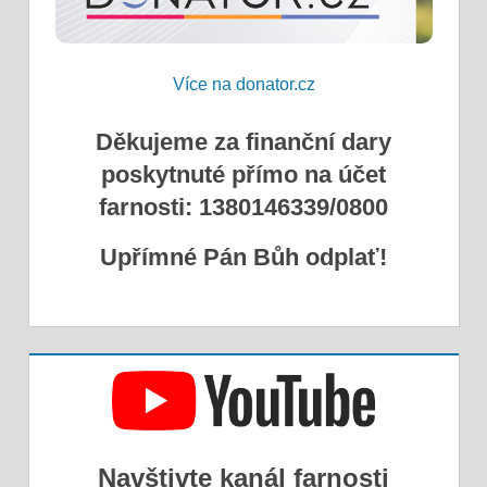
Více na donator.cz
Děkujeme za finanční dary
poskytnuté přímo na účet
farnosti: 1380146339/0800
Upřímné Pán Bůh odplať!
Navštivte kanál farnosti