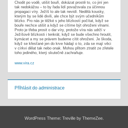
Chodit po vodě, utišit bouři, dokázat prostě to, co jiní jen
tak nedokážou – to by řada lidí považovala za účinnou
propagaci víry. Ježíš to ale tak nevidí. Nedělá kousky,
kterým by se lidé divili, ale chce být svým učedníkům
blízko. Pro nás je těžké s jeho blízkostí počítat, když se
bouře nechce utišit a když se cítíme být ohroženi vlnami.
Proto je třeba prosit o dar víry, protože víra nás udrží v
Ježíšově blízkosti i tenkrát, když se bude všechno hroutit,
kymácet a my se právem budeme cítit ohroženi. Je škoda,
když se křesťané jen do krve hádají o to, zda se mají věci
v církvi dělat tak nebo onak. Mohou přitom ztratit ze zřetele
toho jediného, který skutečně zachraňuje.
www.vira.cz
Příhlásit do administrace
WordPress Theme: Treville by ThemeZee.