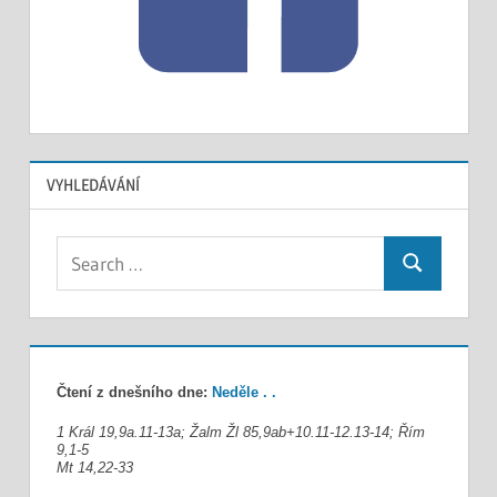
VYHLEDÁVÁNÍ
Search
Search
for:
Čtení z dnešního dne:
Neděle . .
1 Král 19,9a.11-13a; Žalm Žl 85,9ab+10.11-12.13-14; Řím
9,1-5
Mt 14,22-33