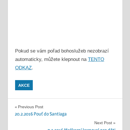
Pokud se vám pořad bohoslužeb nezobrazí
automaticky, můžete klepnout na
TENTO
ODKAZ
.
AKCE
Navigace
Previous Post
20.2.2016 Pouť do Santiaga
pro
Next Post