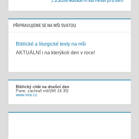
příspěvek
7.2.2016 Maškarní karneval pro děti
PŘIPRAVUJEME SE NA MŠI SVATOU
Biblické a liturgické texty na mši
AKTUÁLNÍ i na kterýkoli den v roce!
Biblický citát na dnešní den
Pane, zachraň mě!
(Mt 14,30)
www.vira.cz