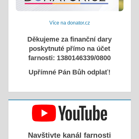
Více na donator.cz
Děkujeme za finanční dary
poskytnuté přímo na účet
farnosti: 1380146339/0800
Upřímné Pán Bůh odplať!
Navštivte kanál farnosti