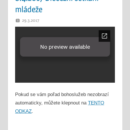
mládeže
29.3.2017
PETR K.
Pokud se vám pořad bohoslužeb nezobrazí
automaticky, můžete klepnout na
TENTO
ODKAZ
.