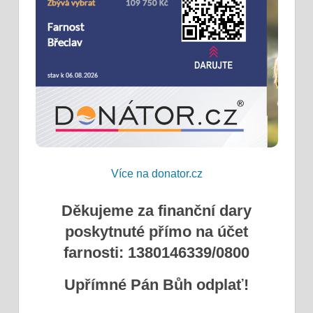
Více na donator.cz
Děkujeme za finanční dary
poskytnuté přímo na účet
farnosti: 1380146339/0800
Upřímné Pán Bůh odplať!