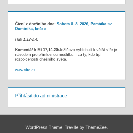
Čtení z dnešního dne:
Sobota 8. 8. 2026, Památka sv.
Dominika, kněze
Hab 1,12-2,4;
Komentář k Mt 17,14-20:
Ježíšovo vybídnutí k větší víře je
návodem pro přímluvnou modlitbu: i za ty, kdo trpí
rozpolceností dnešního světa.
www.vira.cz
Příhlásit do administrace
WordPress Theme: Treville by ThemeZee.