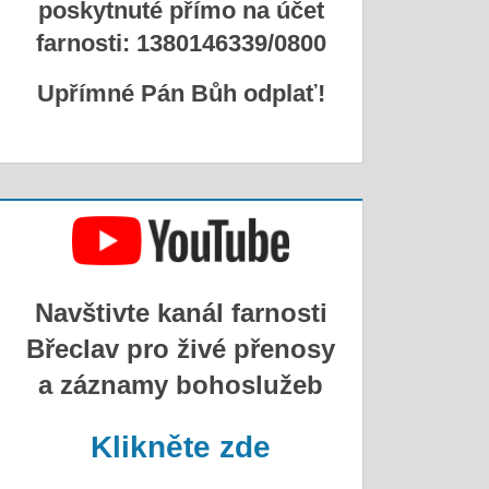
poskytnuté přímo na účet
farnosti: 1380146339/0800
Upřímné Pán Bůh odplať!
Navštivte kanál farnosti
Břeclav pro živé přenosy
a záznamy bohoslužeb
Klikněte zde