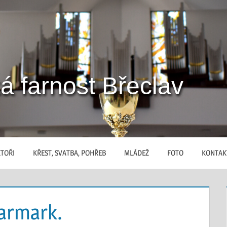
á farnost Břeclav
TOŘI
KŘEST, SVATBA, POHŘEB
MLÁDEŽ
FOTO
KONTAK
jarmark.