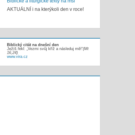
Biblické a liturgické texty na mši
AKTUÁLNÍ i na kterýkoli den v roce!
Biblický citát na dnešní den
Ježíš řekl: „Vezmi svůj kříž a následuj mě!“
(Mt
16,24)
www.vira.cz