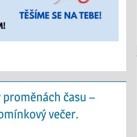
 v proměnách času –
omínkový večer.