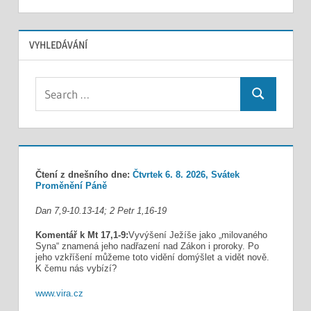
VYHLEDÁVÁNÍ
Search
Search
for:
Čtení z dnešního dne:
Čtvrtek 6. 8. 2026, Svátek
Proměnění Páně
Dan 7,9-10.13-14; 2 Petr 1,16-19
Komentář k Mt 17,1-9:
Vyvýšení Ježíše jako „milovaného
Syna“ znamená jeho nadřazení nad Zákon i proroky. Po
jeho vzkříšení můžeme toto vidění domýšlet a vidět nově.
K čemu nás vybízí?
www.vira.cz