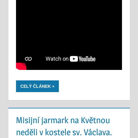
CELÝ ČLÁNEK
Misijní jarmark na Květnou
neděli v kostele sv. Václava.