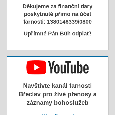
Děkujeme za finanční dary
poskytnuté přímo na účet
farnosti: 1380146339/0800
Upřímné Pán Bůh odplať!
Navštivte kanál farnosti
Břeclav pro živé přenosy a
záznamy bohoslužeb