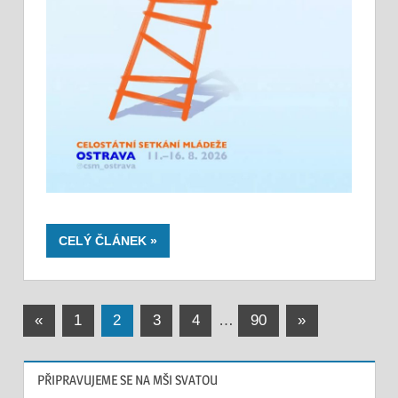
CELÝ ČLÁNEK
Stránkování
Previous
Next
«
1
2
3
4
…
90
»
Posts
Posts
příspěvků
PŘIPRAVUJEME SE NA MŠI SVATOU