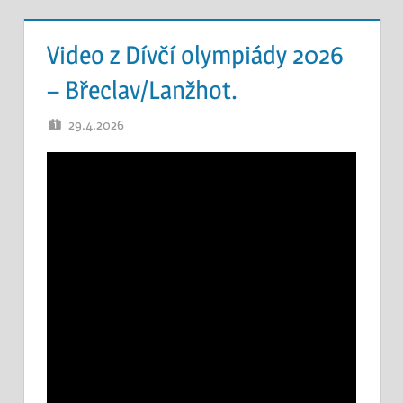
Video z Dívčí olympiády 2026
– Břeclav/Lanžhot.
29.4.2026
OTEC